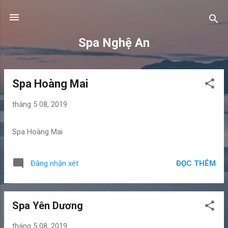
Chuyển đến nội dung chính
Spa Nghệ An
Spa Hoàng Mai
B
à
tháng 5 08, 2019
i
đ
Spa Hoàng Mai
ă
n
g
ĐỌC THÊM
Đăng nhận xét
Spa Yên Dương
tháng 5 08, 2019